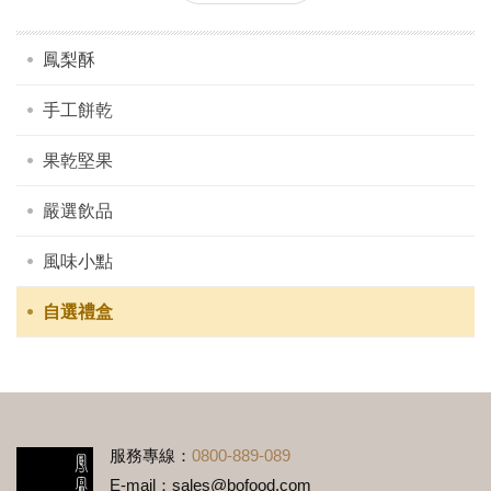
鳳爵酥(單層6入裝)
$300
鳳梨酥
手工餅乾
果乾堅果
嚴選飲品
風味小點
自選禮盒
服務專線：
0800-889-089
E-mail：
sales@bofood.com