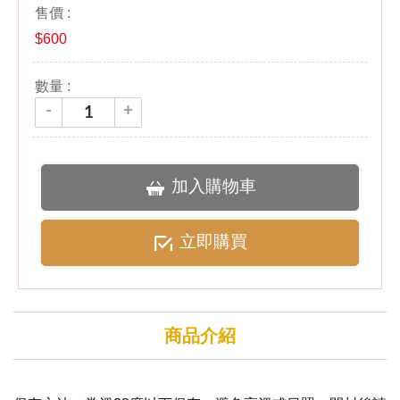
售價 :
鳳檸酥(單層6入裝)
$300
$
600
Mini酥(單層9入裝)
$315
杏仁五穀餅(單層/12入)
$300
數量 :
-
+
綜合酥(單層6口味_鳳檸酥)
$300
鳳爵酥(單層6入裝)
$300
加入購物車
第二層 :
土鳳梨酥(單層6入裝)
$300
立即購買
伯爵茶餅(單盒裝)
$250
杏仁酥片(單盒裝)
$250
商品介紹
咖啡酥餅(單盒裝)
$250
青檸酥餅(單盒裝)
$250