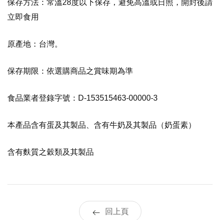
保存方法：常溫28度以下保存，避免高溫或日照，開封後請
嚴選鳳梨乾(單盒裝)
$300
立即食用
嚴選微糖芒果乾(單盒裝)
$250
精選堅果(單盒8入裝)
$240
原產地：台灣。
精選曼特寧咖啡(單層6入裝)
$210
保存期限：依選購商品之賞味期為準
桔利酥(單層6入裝)
$300
食品業者登錄字號：D-153515463-00000-3
龍鳳酥(單層6入裝)
$300
黑麻糬鳳梨酥(單層6入裝)
$300
本產品含有蛋及其製品、含有牛奶及其製品（奶蛋素）
白麻糬鳳梨酥(單層6入裝)
$300
含有麩質之穀類及其製品
鳳檸酥(單層6入裝)
$300
Mini酥(單層9入裝)
$315
杏仁五穀餅(單層/12入)
$300
回上頁
綜合酥(單層6口味_鳳檸酥)
$300