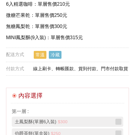
6入精選咖啡：單層售價210元
微糖芒果乾：單層售價250元
無糖鳳梨乾：單層售價300元
MINI鳳梨酥(9入裝)：單層售價315元
配送方式
常溫
冷藏
付款方式
線上刷卡、轉帳匯款、貨到付款、門市付款取貨
內容選擇
第一層 :
土鳳梨酥(單層6入裝)
$300
伯爵茶餅(單盒裝)
$250