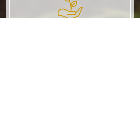
傳承
品牌發想於鳳梨酥的方正外型，希望從視覺、觸
覺及味蕾，體會出每一口蔓延心底之無限驚喜，
藉此傳遞父子親情、在地人情與大地熱情。
HOT PRODUCTS