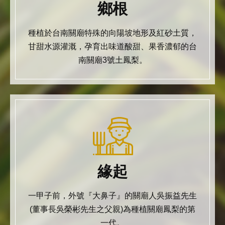
鄉根
種植於台南關廟特殊的向陽坡地形及紅砂土質，
甘甜水源灌溉，孕育出味道酸甜、果香濃郁的台
南關廟3號土鳳梨。
緣起
一甲子前，外號『大鼻子』的關廟人吳振益先生
(董事長吳榮彬先生之父親)為種植關廟鳳梨的第
一代。