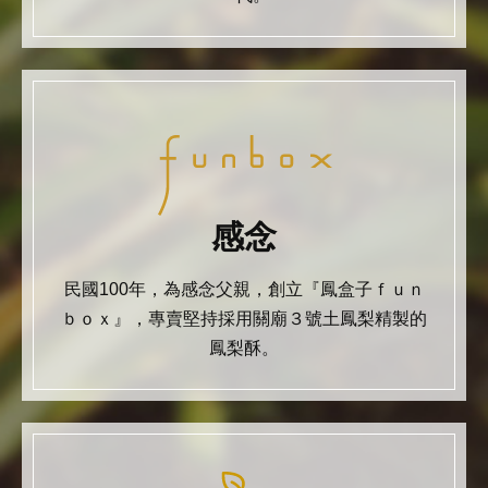
感念
民國100年，為感念父親，創立『鳳盒子ｆｕｎ
ｂｏｘ』，專賣堅持採用關廟３號土鳳梨精製的
鳳梨酥。